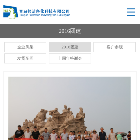
2016团建
企业风采
2016团建
客户参观
发货车间
十周年答谢会