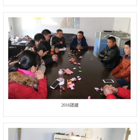
2016团建